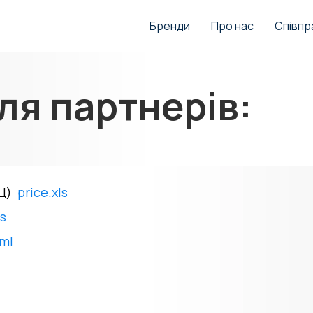
Бренди
Про нас
Співпр
ля партнерів:
Ц
)
price.xls
ts
xml