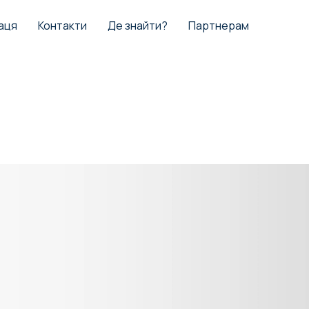
аця
Контакти
Де знайти?
Партнерам